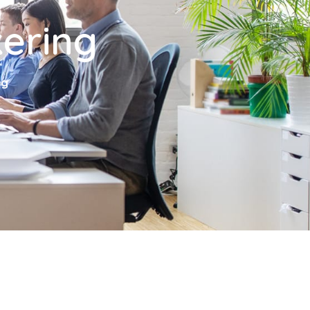
kering
ng