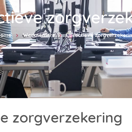
ctieve zorgverze
Home
Werknemers
Collectieve zorgverzekeri
ve zorgverzekering