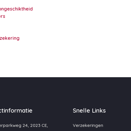
ongeschiktheid
rs
rzekering
tinformatie
Snelle Links
rparkweg 24, 2023 CE,
Verzekeringen