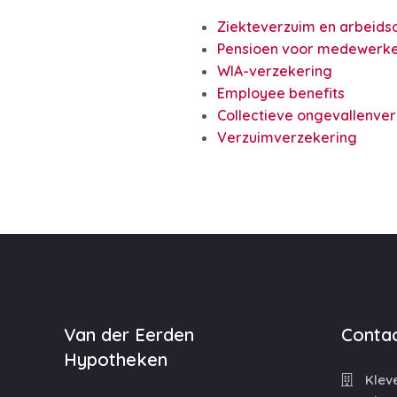
Ziekteverzuim en arbeids
Pensioen voor medewerke
WIA-verzekering
Employee benefits
Collectieve ongevallenve
Verzuimverzekering
Van der Eerden
Contac
Hypotheken
Kleve