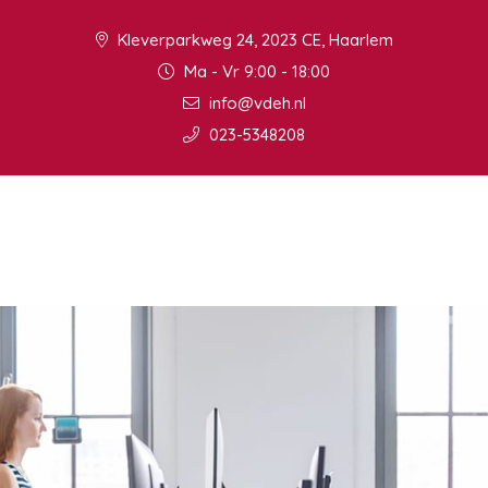
Kleverparkweg 24, 2023 CE, Haarlem
Ma - Vr 9:00 - 18:00
info@vdeh.nl
023-5348208