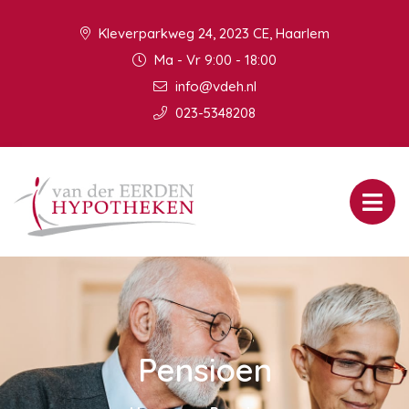
Kleverparkweg 24, 2023 CE, Haarlem
Ma - Vr 9:00 - 18:00
info@vdeh.nl
023-5348208
Pensioen