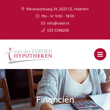
Kleverparkweg 24, 2023 CE, Haarlem
Ma - Vr 9:00 - 18:00
info@vdeh.nl
023-5348208
Financiën