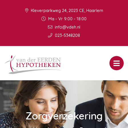
Kleverparkweg 24, 2023 CE, Haarlem
Ma - Vr 9:00 - 18:00
info@vdeh.nl
023-5348208
Zorgverzekering