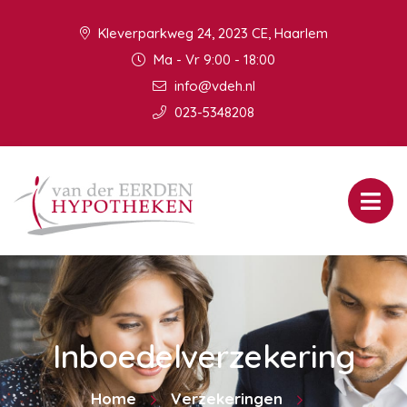
Kleverparkweg 24, 2023 CE, Haarlem
Ma - Vr 9:00 - 18:00
info@vdeh.nl
023-5348208
Inboedelverzekering
Home
Verzekeringen