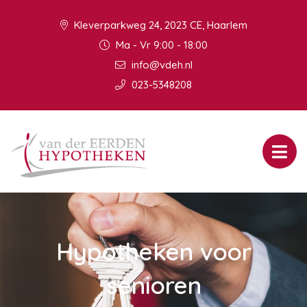
Kleverparkweg 24, 2023 CE, Haarlem
Ma - Vr 9:00 - 18:00
info@vdeh.nl
023-5348208
Hypotheken voor
senioren