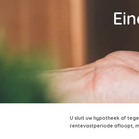
Ein
U sluit uw hypotheek af tege
rentevastperiode afloopt, m