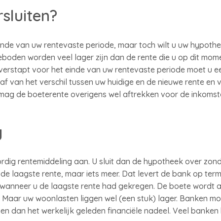
rsluiten?
 einde van uw rentevaste periode, maar toch wilt u uw hypoth
boden worden veel lager zijn dan de rente die u op dit mom
verstapt voor het einde van uw rentevaste periode moet u e
af van het verschil tussen uw huidige en de nieuwe rente en va
 mag de boeterente overigens wel aftrekken voor de inkomst
g
ig rentemiddeling aan. U sluit dan de hypotheek over zonde
de laagste rente, maar iets meer. Dat levert de bank op term
 wanneer u de laagste rente had gekregen. De boete wordt a
 Maar uw woonlasten liggen wel (een stuk) lager. Banken mog
en dan het werkelijk geleden financiële nadeel. Veel banke