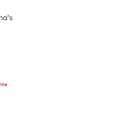
na’s
ntie