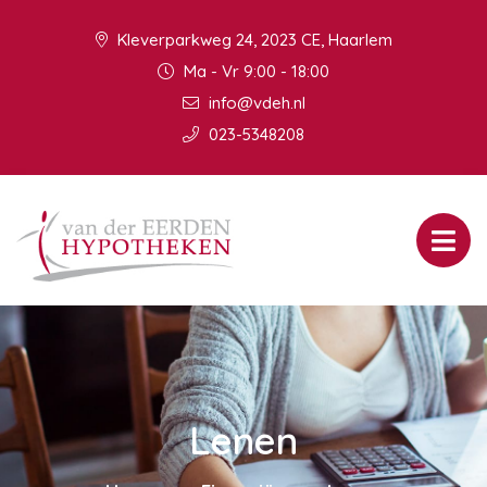
Kleverparkweg 24, 2023 CE, Haarlem
Ma - Vr 9:00 - 18:00
info@vdeh.nl
023-5348208
Lenen