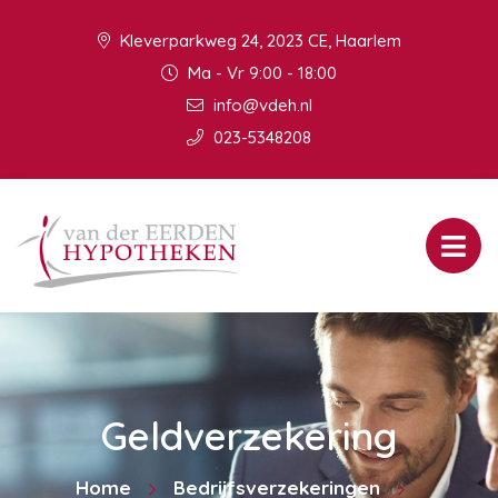
Kleverparkweg 24, 2023 CE, Haarlem
Ma - Vr 9:00 - 18:00
info@vdeh.nl
023-5348208
Geldverzekering
Home
Bedrijfsverzekeringen