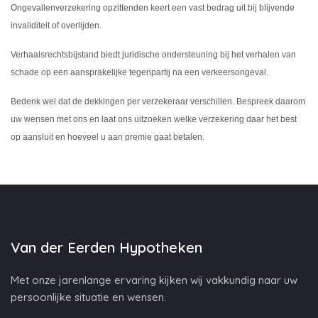
Ongevallenverzekering opzittenden keert een vast bedrag uit bij blijvende
invaliditeit of overlijden.
Verhaalsrechtsbijstand biedt juridische ondersteuning bij het verhalen van
schade op een aansprakelijke tegenpartij na een verkeersongeval.
Bedenk wel dat de dekkingen per verzekeraar verschillen. Bespreek daarom
uw wensen met ons en laat ons uitzoeken welke verzekering daar het best
op aansluit en hoeveel u aan premie gaat betalen.
Van der Eerden Hypotheken
Met onze jarenlange ervaring kijken wij vakkundig naar uw
persoonlijke situatie en wensen.