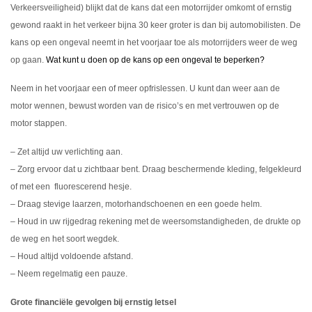
Verkeersveiligheid) blijkt dat de kans dat een motorrijder omkomt of ernstig
gewond raakt in het verkeer bijna 30 keer groter is dan bij automobilisten. De
kans op een ongeval neemt in het voorjaar toe als motorrijders weer de weg
op gaan.
Wat kunt u doen op de kans op een ongeval te beperken?
Neem in het voorjaar een of meer opfrislessen. U kunt dan weer aan de
motor wennen, bewust worden van de risico’s en met vertrouwen op de
motor stappen.
– Zet altijd uw verlichting aan.
– Zorg ervoor dat u zichtbaar bent. Draag beschermende kleding, felgekleurd
of met een fluorescerend hesje.
– Draag stevige laarzen, motorhandschoenen en een goede helm.
– Houd in uw rijgedrag rekening met de weersomstandigheden, de drukte op
de weg en het soort wegdek.
– Houd altijd voldoende afstand.
– Neem regelmatig een pauze.
Grote financiële gevolgen bij ernstig letsel