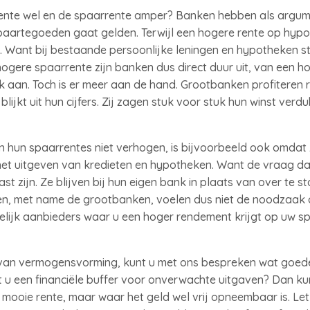
ente wel en de spaarrente amper? Banken hebben als argum
spaartegoeden gaat gelden. Terwijl een hogere rente op hypo
n. Want bij bestaande persoonlijke leningen en hypotheken s
hogere spaarrente zijn banken dus direct duur uit, van een h
ijk aan. Toch is er meer aan de hand. Grootbanken profiteren 
lijkt uit hun cijfers. Zij zagen stuk voor stuk hun winst verd
n hun spaarrentes niet verhogen, is bijvoorbeeld ook omdat 
het uitgeven van kredieten en hypotheken. Want de vraag da
t zijn. Ze blijven bij hun eigen bank in plaats van over te s
en, met name de grootbanken, voelen dus niet de noodzaak 
gelijk aanbieders waar u een hoger rendement krijgt op uw s
n van vermogensvorming, kunt u met ons bespreken wat goede
lt u een financiële buffer voor onverwachte uitgaven? Dan ku
mooie rente, maar waar het geld wel vrij opneembaar is. Le