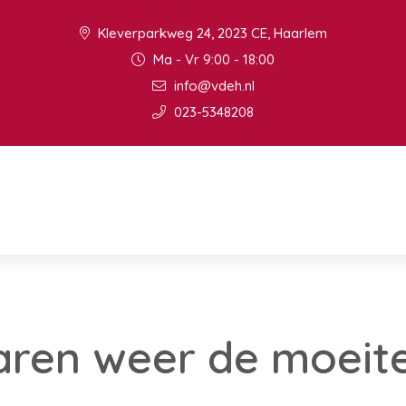
Kleverparkweg 24, 2023 CE, Haarlem
Ma - Vr 9:00 - 18:00
info@vdeh.nl
023-5348208
aren weer de moeit