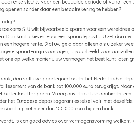
oge rente slechts voor een bepaalde periode of vanaf een 
ng openen zonder daar een betaalrekening te hebben?
nodig?
e toekomst? U wilt bijvoorbeeld sparen voor een wereldreis o
en. Dan kunt u kiezen voor een spaardeposito. U zet dan uw 
 een hogere rente. Stal uw geld daar alleen als u zeker weet 
langere spaartermijn voor ogen, bijvoorbeeld voor aanvullen
t ons op welke manier u uw vermogen het best kunt laten gr
 bank, dan valt uw spaartegoed onder het Nederlandse depos
faillissement van de bank tot 100.000 euro terugkrijgt. Maar
 buitenland te sparen. Vraag ons dan of de aanbieder een b
nder het Europese depositogarantiestelsel valt, met dezelfde
rensbedrag niet meer dan 100.000 euro bij een bank.
 wordt, is een goed advies over vermogensvorming welkom.