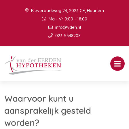
Kleverparkweg 24, 2023 CE, Haarlem
Ma - Vr 9:00 - 18:00
info@vdeh.nl
023-5348208
Waarvoor kunt u
aansprakelijk gesteld
worden?