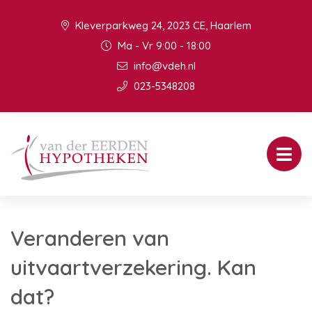
Kleverparkweg 24, 2023 CE, Haarlem
Ma - Vr 9:00 - 18:00
info@vdeh.nl
023-5348208
Veranderen van
uitvaartverzekering. Kan
dat?