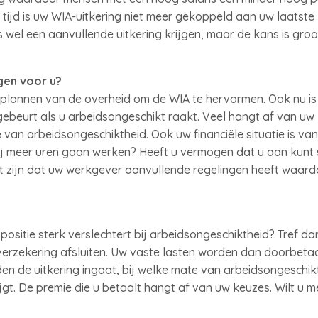
tijd is uw WIA-uitkering niet meer gekoppeld aan uw laatste
wel een aanvullende uitkering krijgen, maar de kans is groot
gen voor u?
 plannen van de overheid om de WIA te hervormen. Ook nu is 
beurt als u arbeidsongeschikt raakt. Veel hangt af van uw le
van arbeidsongeschiktheid. Ook uw financiële situatie is van
zij meer uren gaan werken? Heeft u vermogen dat u aan kunt
et zijn dat uw werkgever aanvullende regelingen heeft waard
positie sterk verslechtert bij arbeidsongeschiktheid? Tref da
rzekering afsluiten. Uw vaste lasten worden dan doorbetaal
n de uitkering ingaat, bij welke mate van arbeidsongeschikt
ijgt. De premie die u betaalt hangt af van uw keuzes. Wilt u 