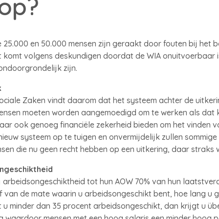
hop?
e 25.000 en 50.000 mensen zijn geraakt door fouten bij het
t komt volgens deskundigen doordat de WIA onuitvoerbaar i
ndoorgrondelijk zijn.
k
ociale Zaken vindt daarom dat het systeem achter de uitker
 mensen moeten worden aangemoedigd om te werken als dat 
r ook genoeg financiële zekerheid bieden om het vinden van 
nieuw systeem op te tuigen en onvermijdelijk zullen sommige
sen die nu geen recht hebben op een uitkering, daar straks 
ongeschiktheid
j arbeidsongeschiktheid tot hun AOW 70% van hun laatstverdi
af van de mate waarin u arbeidsongeschikt bent, hoe lang u 
nt u minder dan 35 procent arbeidsongeschikt, dan krijgt u ü
ng waardoor mensen met een hoog salaris een minder hoog p