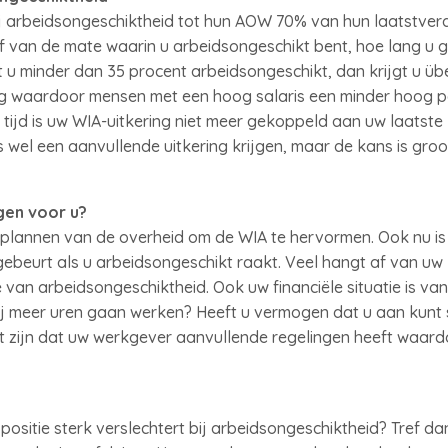
j arbeidsongeschiktheid tot hun AOW 70% van hun laatstverdi
af van de mate waarin u arbeidsongeschikt bent, hoe lang u 
nt u minder dan 35 procent arbeidsongeschikt, dan krijgt u ü
ng waardoor mensen met een hoog salaris een minder hoog p
tijd is uw WIA-uitkering niet meer gekoppeld aan uw laatste
wel een aanvullende uitkering krijgen, maar de kans is groot
gen voor u?
 plannen van de overheid om de WIA te hervormen. Ook nu is 
beurt als u arbeidsongeschikt raakt. Veel hangt af van uw le
van arbeidsongeschiktheid. Ook uw financiële situatie is van
zij meer uren gaan werken? Heeft u vermogen dat u aan kunt
et zijn dat uw werkgever aanvullende regelingen heeft waard
positie sterk verslechtert bij arbeidsongeschiktheid? Tref da