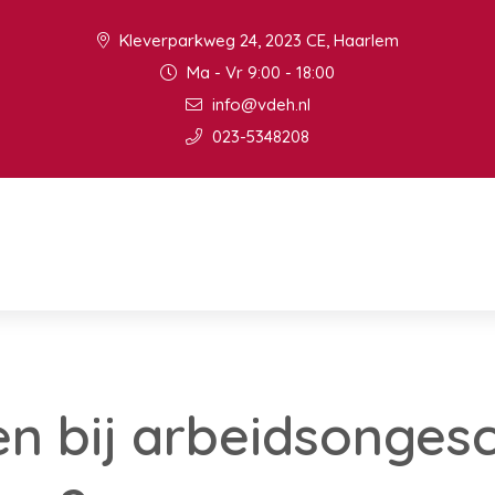
Kleverparkweg 24, 2023 CE, Haarlem
Ma - Vr 9:00 - 18:00
info@vdeh.nl
023-5348208
en bij arbeidsongesc