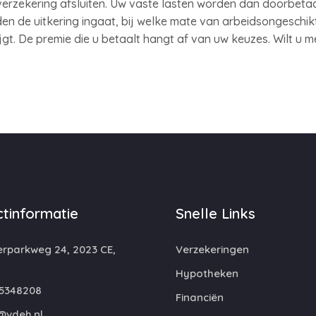
rzekering afsluiten. Uw vaste lasten worden dan doorbetaal
n de uitkering ingaat, bij welke mate van arbeidsongeschikt
ijgt. De premie die u betaalt hangt af van uw keuzes. Wilt u 
tinformatie
Snelle Links
rparkweg 24, 2023 CE,
Verzekeringen
m
Hypotheken
5348208
Financiën
@vdeh.nl