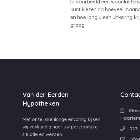
bijvoorbeeld een woonlastenve
kunt kiezen na hoeveel maande
en hoe lang u een uitkering kr
graag.
Van der Eerden
Contac
Hypotheken
Kleve
Haarle
Met onze jarenlange ervaring kijken
wij vakkundig naar uw persoonlijke
023-
situatie en wensen.
info