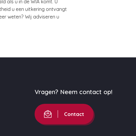
d als u in de WIA komt. U
heid u een uitkering ontvangt
meer weten? Wij adviseren u
Vragen? Neem contact op!
Contact