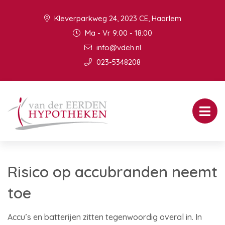
Kleverparkweg 24, 2023 CE, Haarlem
Ma - Vr 9:00 - 18:00
info@vdeh.nl
023-5348208
Risico op accubranden neemt
toe
Accu’s en batterijen zitten tegenwoordig overal in. In