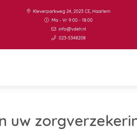
Kleverparkweg 24, 2023 CE, Haarlem
Ma - Vr 9:00 - 18:00
info@vdeh.nl
023-5348208
en uw zorgverzekeri