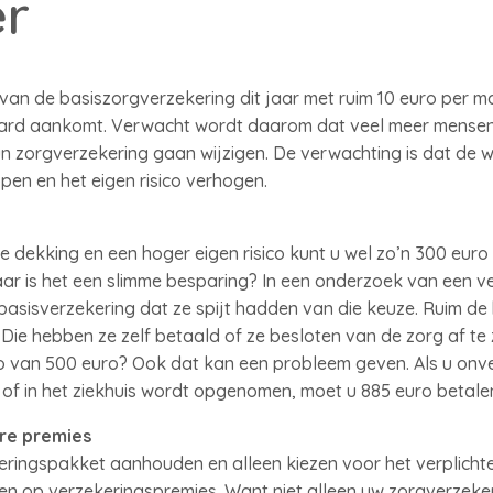
r
van de basiszorgverzekering dit jaar met ruim 10 euro per m
ie hard aankomt. Verwacht wordt daarom dat veel meer mens
n zorgverzekering gaan wijzigen. De verwachting is dat de 
en en het eigen risico verhogen.
 dekking en een hoger eigen risico kunt u wel zo’n 300 euro
r is het een slimme besparing? In een onderzoek van een ver
asisverzekering dat ze spijt hadden van die keuze. Ruim de h
Die hebben ze zelf betaald of ze besloten van de zorg af te
isico van 500 euro? Ook dat kan een probleem geven. Als u on
f in het ziekhuis wordt opgenomen, moet u 885 euro betale
re premies
keringspakket aanhouden en alleen kiezen voor het verplichte
en op verzekeringspremies. Want niet alleen uw zorgverzeke