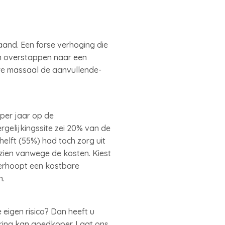
aand. Een forse verhoging die
en overstappen naar een
we massaal de aanvullende-
 per jaar op de
gelijkingssite zei 20% van de
elft (55%) had toch zorg uit
 zien vanwege de kosten. Kiest
verhoopt een kostbare
n.
 eigen risico? Dan heeft u
ring kan goedkoper. Laat ons