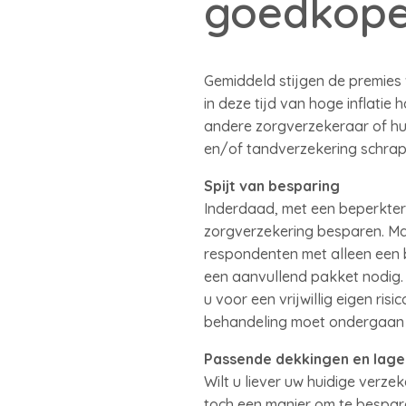
goedkope
Gemiddeld stijgen de premies 
in deze tijd van hoge inflat
andere zorgverzekeraar of hu
en/of tandverzekering schrapp
Spijt van besparing
Inderdaad, met een beperktere
zorgverzekering besparen. Maa
respondenten met alleen een b
een aanvullend pakket nodig. 
u voor een vrijwillig eigen r
behandeling moet ondergaan o
Passende dekkingen en lage
Wilt u liever uw huidige verze
toch een manier om te bespar