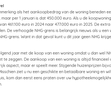
el
nmerking als het aankoopbedrag van de woning beneden een 
, maar per 1 januari is dat 450.000 euro. Als u de koopwonin
n 461.100 euro in 2024 naar 477.000 euro in 2025. De extra 
n. De verhoogde NHG-grens is belangrijk nieuws als u een w
HG-grens. Want in dat geval kunt u dit jaar geen NHG krijge
volgend jaar met de koop van een woning omdat u dan wel NHG 
iet te zeggen. De aankoop van een woning is altijd financieel
ijk aspect, maar er speelt meer. Stijgende huizenprijzen bi
Misschien ziet u nu een geschikte en betaalbare woning en wilt
is, kom dan eerst eens praten over uw hypotheekmogelijkhe
n.