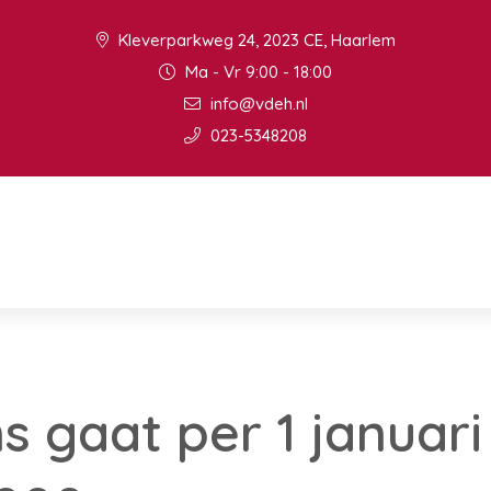
Kleverparkweg 24, 2023 CE, Haarlem
Ma - Vr 9:00 - 18:00
info@vdeh.nl
023-5348208
 gaat per 1 januari