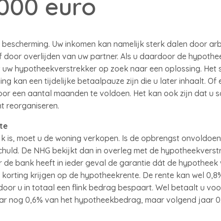
000 euro
bescherming. Uw inkomen kan namelijk sterk dalen door arb
f door overlijden van uw partner. Als u daardoor de hypothe
uw hypotheekverstrekker op zoek naar een oplossing. Het st
ng kan een tijdelijke betaalpauze zijn die u later inhaalt. Of
oor een aantal maanden te voldoen. Het kan ook zijn dat u
t reorganiseren.
te
jk is, moet u de woning verkopen. Is de opbrengst onvoldoe
chuld. De NHG bekijkt dan in overleg met de hypotheekverstr
 de bank heeft in ieder geval de garantie dát de hypotheek
korting krijgen op de hypotheekrente. De rente kan wel 0,8
rdoor u in totaal een flink bedrag bespaart. Wel betaalt u
 jaar nog 0,6% van het hypotheekbedrag, maar volgend jaar 0