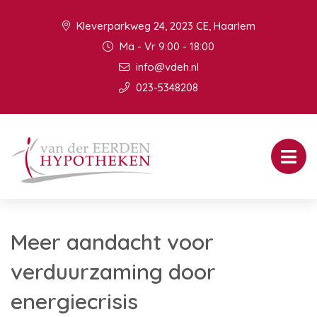
Kleverparkweg 24, 2023 CE, Haarlem
Ma - Vr 9:00 - 18:00
info@vdeh.nl
023-5348208
Meer aandacht voor
verduurzaming door
energiecrisis