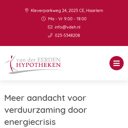
Kleverparkweg 24, 2023 CE, Haarlem
Ma - Vr 9:00 - 18:00
info@vdeh.nl
023-5348208
Meer aandacht voor
verduurzaming door
energiecrisis