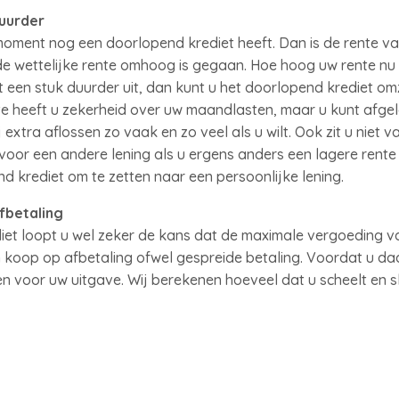
uurder
 moment nog een doorlopend krediet heeft. Dan is de rente va
 de wettelijke rente omhoog is gegaan. Hoe hoog uw rente nu 
ht een stuk duurder uit, dan kunt u het doorlopend krediet o
te heeft u zekerheid over uw maandlasten, maar u kunt afge
xtra aflossen zo vaak en zo veel als u wilt. Ook zit u niet v
voor een andere lening als u ergens anders een lagere rente 
d krediet om te zetten naar een persoonlijke lening.
fbetaling
iet loopt u wel zeker de kans dat de maximale vergoeding va
n koop op afbetaling ofwel gespreide betaling. Voordat u da
en voor uw uitgave. Wij berekenen hoeveel dat u scheelt en sl