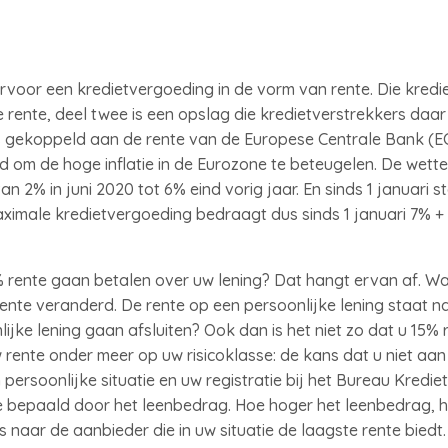
aarvoor een kredietvergoeding in de vorm van rente. Die kred
ke rente, deel twee is een opslag die kredietverstrekkers da
is gekoppeld aan de rente van de Europese Centrale Bank (ECB
 om de hoge inflatie in de Eurozone te beteugelen. De wette
n 2% in juni 2020 tot 6% eind vorig jaar. En sinds 1 januari s
aximale kredietvergoeding bedraagt dus sinds 1 januari 7% +
% rente gaan betalen over uw lening? Dat hangt ervan af. Wa
 rente veranderd. De rente op een persoonlijke lening staat n
nlijke lening gaan afsluiten? Ook dan is het niet zo dat u 15%
 rente onder meer op uw risicoklasse: de kans dat u niet aan
persoonlijke situatie en uw registratie bij het Bureau Krediet
te bepaald door het leenbedrag. Hoe hoger het leenbedrag, 
s naar de aanbieder die in uw situatie de laagste rente biedt.