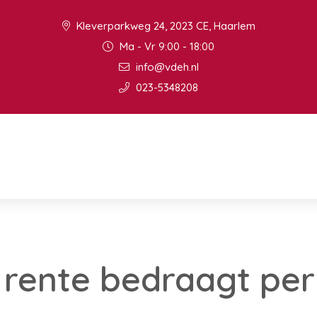
Kleverparkweg 24, 2023 CE, Haarlem
Ma - Vr 9:00 - 18:00
info@vdeh.nl
023-5348208
rente bedraagt per 