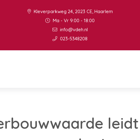
Kleverparkweg 24, 2023 CE, Haarlem
Ma - Vr 9:00 - 18:00
info@vdeh.nl
023-5348208
erbouwwaarde leidt