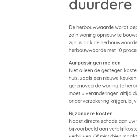
duurdere
De herbouwwaarde wordt bepa
zo’n woning opnieuw te bouwe
zijn, is ook de herbouwwaarde
herbouwwaarde met 10 procen
Aanpassingen melden
Niet alleen de gestegen kost
huis, zoals een nieuwe keuke
gerenoveerde woning te herb
moet u veranderingen altijd 
onderverzekering krijgen, bij
Bijzondere kosten
Naast directe schade aan uw 
bijvoorbeeld aan verblijfkost
verblijven. Of misschien maa