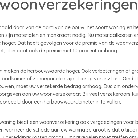
 woonverzekeringen
ald door van de aard van de bouw, het soort woning en 
n zijn materialen en mankracht nodig. Nu materiaalkosten e
 hoger. Dat heeft gevolgen voor de premie van de woonverze
t, dan gaat ook de premie met 10 procent omhoog.
en maken de herbouwwaarde hoger. Ook verbeteringen of gr
n, badkamer of zonnepanelen zijn daarop van invloed. Omdat
ouwen, moet uw verzekerde bedrag omhoog. Dus om onderv
doorgeven aan uw woonverzekeraar. Bij veel verzekeraars ku
voorbeeld door een herbouwwaardemeter in te vullen.
woning biedt een woonverzekering ook vergoedingen voor b
en wanneer de schade aan uw woning zo groot is dat u tijdel
kt u bereddingskosten omdat u maatregelen moet treffen om