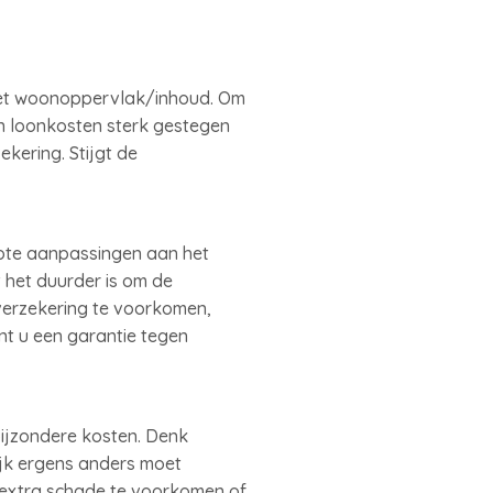
het woonoppervlak/inhoud. Om
n loonkosten sterk gestegen
kering. Stijgt de
ote aanpassingen aan het
 het duurder is om de
erzekering te voorkomen,
nt u een garantie tegen
ijzondere kosten. Denk
ijk ergens anders moet
 extra schade te voorkomen of