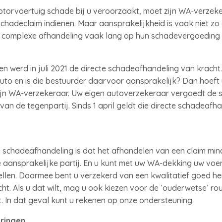
otorvoertuig schade bij u veroorzaakt, moet zijn WA-verze
chadeclaim indienen. Maar aansprakelijkheid is vaak niet zo 
e complexe afhandeling vaak lang op hun schadevergoeding
n werd in juli 2021 de directe schadeafhandeling van kracht
to en is die bestuurder daarvoor aansprakelijk? Dan hoeft
zijn WA-verzekeraar. Uw eigen autoverzekeraar vergoedt de 
van de tegenpartij. Sinds 1 april geldt die directe schadeaf
 schadeafhandeling is dat het afhandelen van een claim minde
e aansprakelijke partij. En u kunt met uw WA-dekking uw voer
llen. Daarmee bent u verzekerd van een kwalitatief goed hers
ht. Als u dat wilt, mag u ook kiezen voor de ‘ouderwetse’ rou
t. In dat geval kunt u rekenen op onze ondersteuning.
ringen