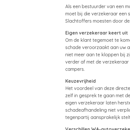
Als een bestuurder van een m
moet bij die verzekeraar een s
Slachtoffers moesten door d
Eigen verzekeraar keert uit
Om de klant tegemoet te kome
schade veroorzaakt aan uw au
niet meer aan te kloppen bij 
verder af met de verzekeraar 
campers.
Keuzevrijheid
Het voordeel van deze directe
zelf in gesprek te gaan met d
eigen verzekeraar laten herste
schadeafhandeling niet verplic
tegenpartij aansprakelijk stel
Verschillen WA-autoverzeke