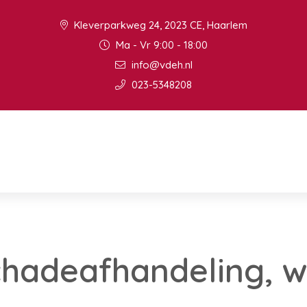
Kleverparkweg 24, 2023 CE, Haarlem
Ma - Vr 9:00 - 18:00
info@vdeh.nl
023-5348208
chadeafhandeling, w