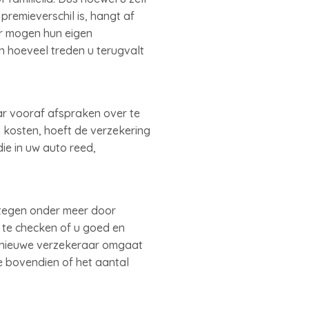
remieverschil is, hangt af
ar mogen hun eigen
n hoeveel treden u terugvalt
ar vooraf afspraken over te
 kosten, hoeft de verzekering
ie in uw auto reed,
stegen onder meer door
 te checken of u goed en
e nieuwe verzekeraar omgaat
e bovendien of het aantal