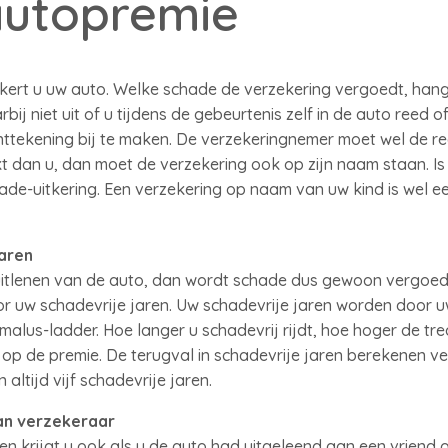
autopremie
kert u uw auto. Welke schade de verzekering vergoedt, hangt
ij niet uit of u tijdens de gebeurtenis zelf in de auto reed 
anttekening bij te maken. De verzekeringnemer moet wel de re
t dan u, dan moet de verzekering ook op zijn naam staan. Is 
e-uitkering. Een verzekering op naam van uw kind is wel een
aren
uitlenen van de auto, dan wordt schade dus gewoon vergoed.
or uw schadevrije jaren. Uw schadevrije jaren worden door 
alus-ladder. Hoe langer u schadevrij rijdt, hoe hoger de tr
gt op de premie. De terugval in schadevrije jaren berekenen 
altijd vijf schadevrije jaren.
van verzekeraar
en krijgt u ook als u de auto had uitgeleend aan een vriend of