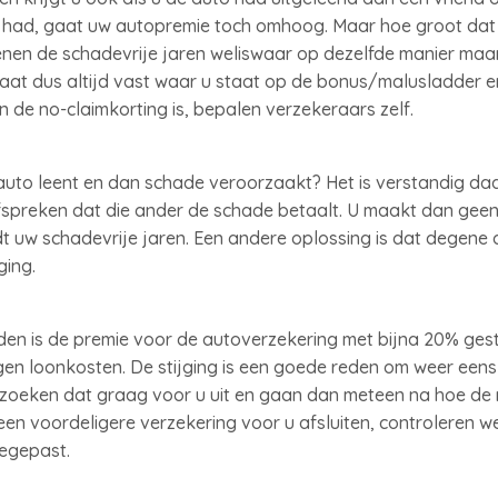
 had, gaat uw autopremie toch omhoog. Maar hoe groot dat p
kenen de schadevrije jaren weliswaar op dezelfde manier ma
taat dus altijd vast waar u staat op de bonus/malusladder e
 de no-claimkorting is, bepalen verzekeraars zelf.
auto leent en dan schade veroorzaakt? Het is verstandig da
fspreken dat die ander de schade betaalt. U maakt dan geen
t uw schadevrije jaren. Een andere oplossing is dat degene d
ging.
den is de premie voor de autoverzekering met bijna 20% ge
en loonkosten. De stijging is een goede reden om weer eens
j zoeken dat graag voor u uit en gaan dan meteen na hoe d
 een voordeligere verzekering voor u afsluiten, controleren w
oegepast.