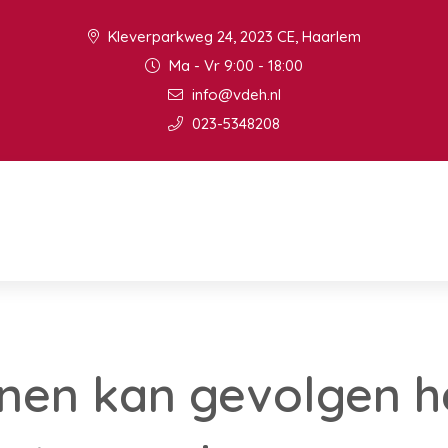
Kleverparkweg 24, 2023 CE, Haarlem
Ma - Vr 9:00 - 18:00
info@vdeh.nl
023-5348208
enen kan gevolgen 