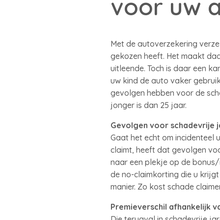
voor uw 
Met de autoverzekering verze
gekozen heeft. Het maakt daarb
uitleende. Toch is daar een k
uw kind de auto vaker gebruik
gevolgen hebben voor de schad
jonger is dan 25 jaar.
Gevolgen voor schadevrije j
Gaat het echt om incidenteel 
claimt, heeft dat gevolgen vo
naar een plekje op de bonus/m
de no-claimkorting die u krij
manier. Zo kost schade claimen 
Premieverschil afhankelijk 
Die terugval in schadevrije jar