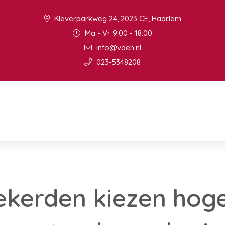
Kleverparkweg 24, 2023 CE, Haarlem
Ma - Vr 9:00 - 18:00
info@vdeh.nl
023-5348208
kerden kiezen hoger