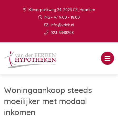
Kleverparkweg 24, 2023 CE, Haarlem
Ma - Vr 9:00 - 18:00
info@vdeh.nl
023-5348208
Woningaankoop steeds
moeilijker met modaal
inkomen