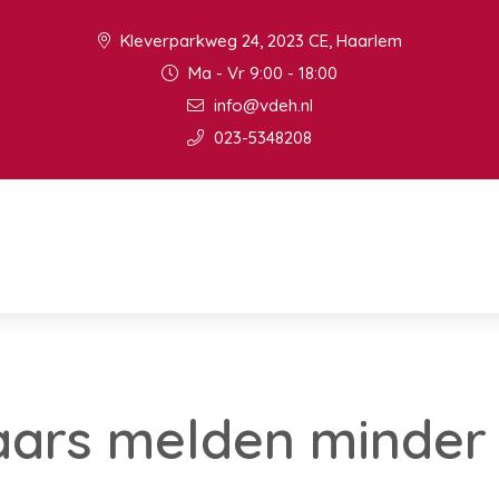
Kleverparkweg 24, 2023 CE, Haarlem
Ma - Vr 9:00 - 18:00
info@vdeh.nl
023-5348208
aars melden minder