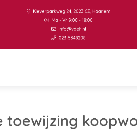
Kleverparkweg 24, 2023 CE, Haarlem
Ma - Vr 9:00 - 18:00
info@vdeh.nl
023-5348208
e toewijzing koopw