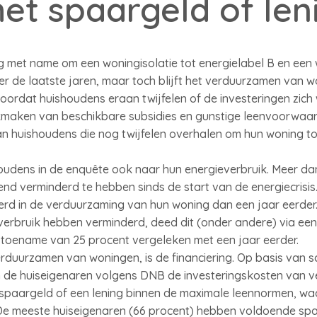
et spaargeld of len
ng met name om een woningisolatie tot energielabel B en ee
 de laatste jaren, maar toch blijft het verduurzamen van w
 doordat huishoudens eraan twijfelen of de investeringen zich
ikmaken van beschikbare subsidies en gunstige leenvoorwaar
an huishoudens die nog twijfelen overhalen om hun woning t
oudens in de enquête ook naar hun energieverbruik. Meer da
vend verminderd te hebben sinds de start van de energiecrisi
rd in de verduurzaming van hun woning dan een jaar eerder.
verbruik hebben verminderd, deed dit (onder andere) via een 
 toename van 25 procent vergeleken met een jaar eerder.
erduurzamen van woningen, is de financiering. Op basis van 
 de huiseigenaren volgens DNB de investeringskosten van v
spaargeld of een lening binnen de maximale leennormen, waar
De meeste huiseigenaren (66 procent) hebben voldoende sp