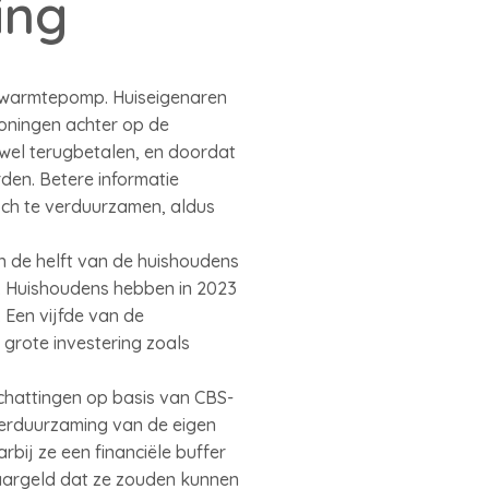
ing
n warmtepomp. Huiseigenaren
oningen achter op de
 wel terugbetalen, en doordat
den. Betere informatie
och te verduurzamen, aldus
n de helft van de huishoudens
s. Huishoudens hebben in 2023
 Een vijfde van de
grote investering zoals
schattingen op basis van CBS-
erduurzaming van de eigen
bij ze een financiële buffer
aargeld dat ze zouden kunnen