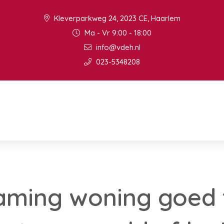
Kleverparkweg 24, 2023 CE, Haarlem
Ma - Vr 9:00 - 18:00
info@vdeh.nl
023-5348208
aming woning goed 