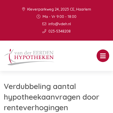
Kleverparkweg 24, 2023 CE, Haarlem
Ma - Vr 9:00 - 18:00
info@vdeh.nl
023-5348208
Verdubbeling aantal
hypotheekaanvragen door
renteverhogingen