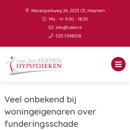
Kleverparkweg 24, 2023 CE, Haarlem
Ma - Vr 9:00 - 18:00
info@vdeh.nl
023-5348208
Veel onbekend bij
woningeigenaren over
funderingsschade