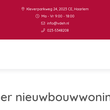
Kleverparkweg 24, 2023 CE, Haarlem
Ma - Vr 9:00 - 18:00
info@vdeh.nl
023-5348208
der nieuwbouwwoni