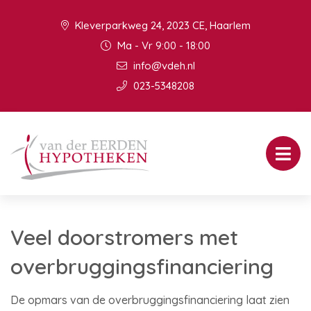
Kleverparkweg 24, 2023 CE, Haarlem
Ma - Vr 9:00 - 18:00
info@vdeh.nl
023-5348208
Veel doorstromers met
overbruggingsfinanciering
De opmars van de overbruggingsfinanciering laat zien