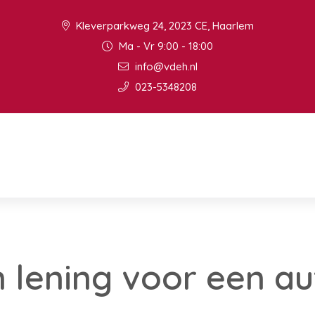
Kleverparkweg 24, 2023 CE, Haarlem
Ma - Vr 9:00 - 18:00
info@vdeh.nl
023-5348208
 lening voor een au