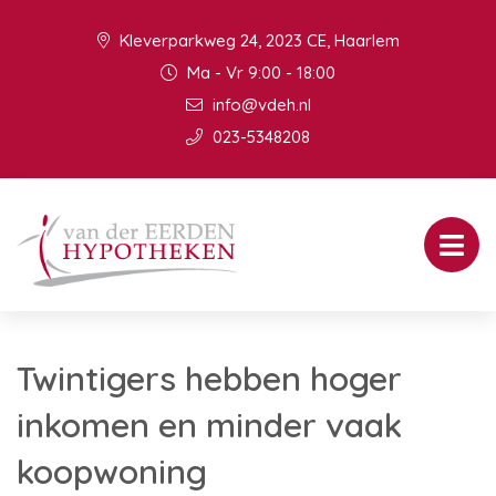
Kleverparkweg 24, 2023 CE, Haarlem
Ma - Vr 9:00 - 18:00
info@vdeh.nl
023-5348208
Twintigers hebben hoger
inkomen en minder vaak
koopwoning