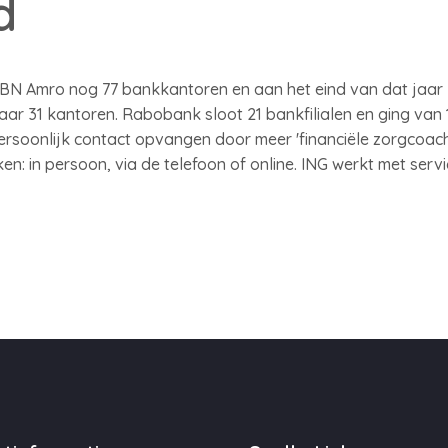
d
N Amro nog 77 bankkantoren en aan het eind van dat jaar 27
jaar 31 kantoren. Rabobank sloot 21 bankfilialen en ging van 
soonlijk contact opvangen door meer 'financiële zorgcoaches
n: in persoon, via de telefoon of online. ING werkt met servi