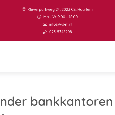
Kleverparkweg 24, 2023 CE, Haarlem
Ma - Vr 9:00 - 18:00
info@vdeh.nl
023-5348208
nder bankkantoren 