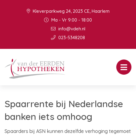
Kleverparkweg 24, 2023 CE, Haarlem
Ma - Vr 9:00 - 18:00
info@vdeh.nl
023-5348208
Spaarrente bij Nederlandse
banken iets omhoog
Spaarders bij ASN kunnen dezelfde verhoging tegemoet