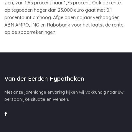
zien, van 1,65 procent naar 1,75 procent. Ook de rente
op tegoeden hoger dan 25.000 euro gaat met 0,1
procentpunt omhoog. Afgelopen najaar verhoogden
ABN AMRO, ING en Rabobank voor het laatst de rente
op de spaarrekeningen.
Van der Eerden Hypotheken
Met onze jarenlange ervaring kijken wij vakkundig naar uw
persoonlijke situatie en wensen.