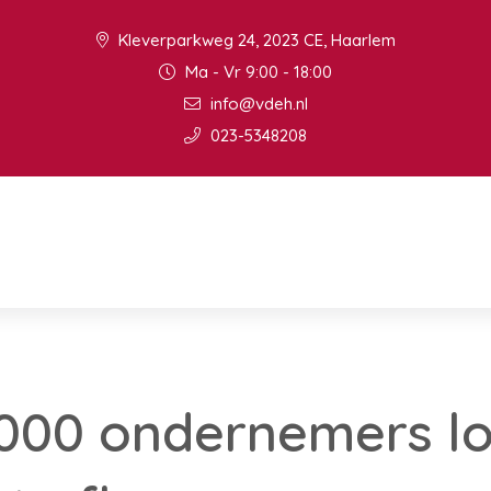
Kleverparkweg 24, 2023 CE, Haarlem
Ma - Vr 9:00 - 18:00
info@vdeh.nl
023-5348208
.000 ondernemers l