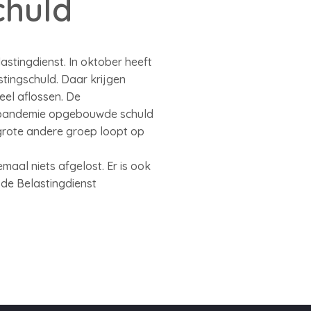
chuld
stingdienst. In oktober heeft
tingschuld. Daar krijgen
eel aflossen. De
napandemie opgebouwde schuld
 grote andere groep loopt op
aal niets afgelost. Er is ook
de Belastingdienst