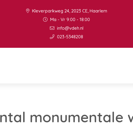
Kleverparkweg 24, 2023 CE, Haarlem
Ma - Vr 9:00 - 18:00
info@vdeh.nl
023-5348208
ntal monumentale 