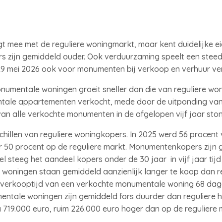
mee met de reguliere woningmarkt, maar kent duidelijke 
s zijn gemiddeld ouder. Ook verduurzaming speelt een steed
29 mei 2026 ook voor monumenten bij verkoop en verhuur ver
numentale woningen groeit sneller dan die van reguliere won
ale appartementen verkocht, mede door de uitponding van
van alle verkochte monumenten in de afgelopen vijf jaar st
illen van reguliere woningkopers. In 2025 werd 56 procen
 50 procent op de reguliere markt. Monumentenkopers zijn 
el steeg het aandeel kopers onder de 30 jaar in vijf jaar tij
woningen staan gemiddeld aanzienlijk langer te koop dan reg
verkooptijd van een verkochte monumentale woning 68 dag
ntale woningen zijn gemiddeld fors duurder dan reguliere h
 719.000 euro, ruim 226.000 euro hoger dan op de reguliere 