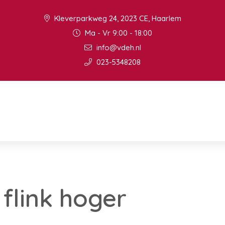
Kleverparkweg 24, 2023 CE, Haarlem
Ma - Vr 9:00 - 18:00
info@vdeh.nl
023-5348208
flink hoger