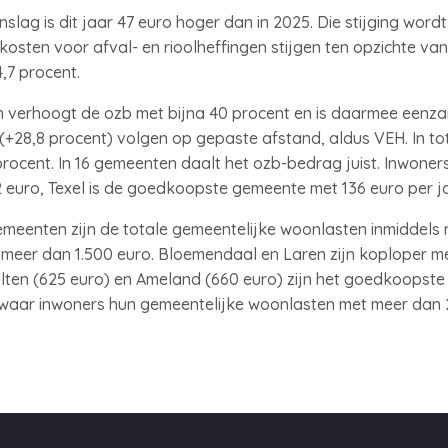
slag is dit jaar 47 euro hoger dan in 2025. Die stijging wor
osten voor afval- en rioolheffingen stijgen ten opzichte va
4,7 procent.
 verhoogt de ozb met bijna 40 procent en is daarmee eenz
+28,8 procent) volgen op gepaste afstand, aldus VEH. In tot
ocent. In 16 gemeenten daalt het ozb-bedrag juist. Inwone
 euro, Texel is de goedkoopste gemeente met 136 euro per ja
emeenten zijn de totale gemeentelijke woonlasten inmiddels m
eer dan 1.500 euro. Bloemendaal en Laren zijn koploper met 
ten (625 euro) en Ameland (660 euro) zijn het goedkoopste ui
waar inwoners hun gemeentelijke woonlasten met meer dan 