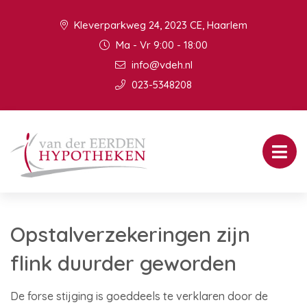
Kleverparkweg 24, 2023 CE, Haarlem
Ma - Vr 9:00 - 18:00
info@vdeh.nl
023-5348208
Opstalverzekeringen zijn
flink duurder geworden
De forse stijging is goeddeels te verklaren door de