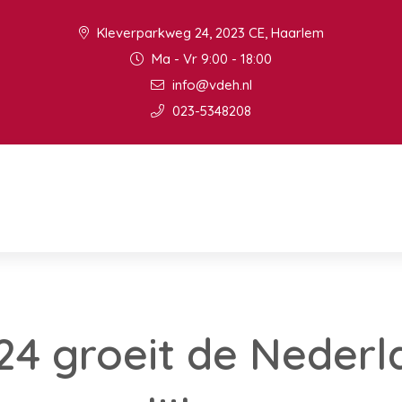
Kleverparkweg 24, 2023 CE, Haarlem
Ma - Vr 9:00 - 18:00
info@vdeh.nl
023-5348208
24 groeit de Neder