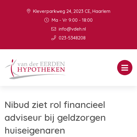
Kleverparkweg 24, 2023 CE, Haarlem
Ma - Vr 9:00 - 18:00
info@vdeh.nl
023-5348208
Nibud ziet rol financieel
adviseur bij geldzorgen
huiseigenaren