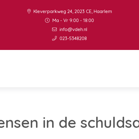
Kleverparkweg 24, 2023 CE, Haarlem
Ma - Vr 9:00 - 18:00
info@vdeh.nl
023-5348208
nsen in de schulds