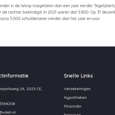
der in de Wsnp toegelaten dan een jaar eerder. Tegelijkert
 de rechter beëindigd. In 2021 waren dat 5.800. Op 31 decem
bijna 3.000 schuldenaren minder dan het jaar ervoor.
tinformatie
Snelle Links
rparkweg 24, 2023 CE,
Verzekeringen
m
Hypotheken
5348208
Financiën
@vdeh.nl
Pensioen