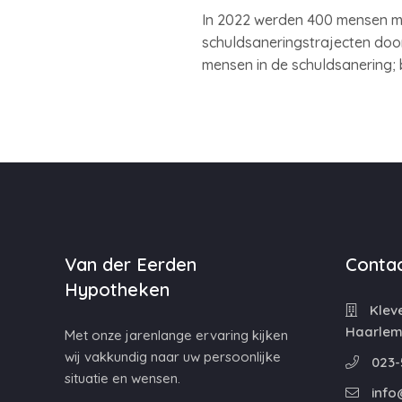
In 2022 werden 400 mensen min
schuldsaneringstrajecten door
mensen in de schuldsanering; 
Van der Eerden
Contac
Hypotheken
Kleve
Haarle
Met onze jarenlange ervaring kijken
wij vakkundig naar uw persoonlijke
023-
situatie en wensen.
info