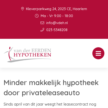
Kleverparkweg 24, 2023 CE, Haarlem
Ma - Vr 9:00 - 18:00
info@vdeh.nl
023-5348208
Minder makkelijk hypotheek
door privateleaseauto
Sinds april van dit jaar weegt het leasecontract nog