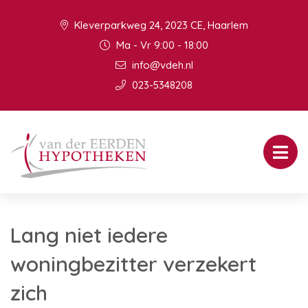
Kleverparkweg 24, 2023 CE, Haarlem
Ma - Vr 9:00 - 18:00
info@vdeh.nl
023-5348208
Lang niet iedere
woningbezitter verzekert
zich