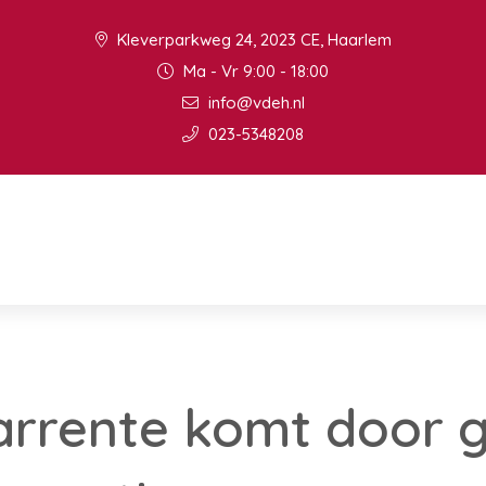
Kleverparkweg 24, 2023 CE, Haarlem
Ma - Vr 9:00 - 18:00
info@vdeh.nl
023-5348208
arrente komt door 