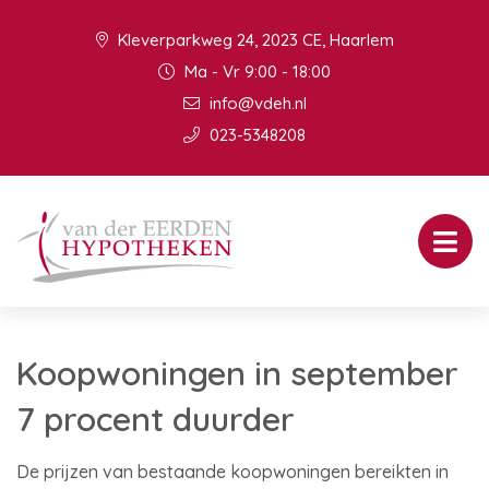
Kleverparkweg 24, 2023 CE, Haarlem
Ma - Vr 9:00 - 18:00
info@vdeh.nl
023-5348208
Koopwoningen in september
7 procent duurder
De prijzen van bestaande koopwoningen bereikten in