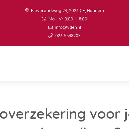
Kleverparkweg 24, 2023 CE, Haarlem
Ma - Vr 9:00 - 18:00
info@vdeh.nl
023-5348208
toverzekering voor 