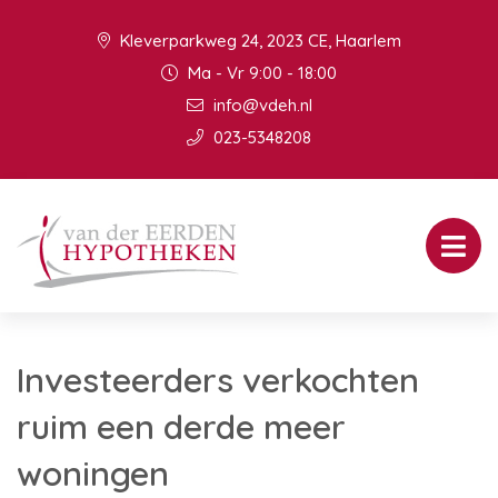
Kleverparkweg 24, 2023 CE, Haarlem
Ma - Vr 9:00 - 18:00
info@vdeh.nl
023-5348208
Investeerders verkochten
ruim een derde meer
woningen