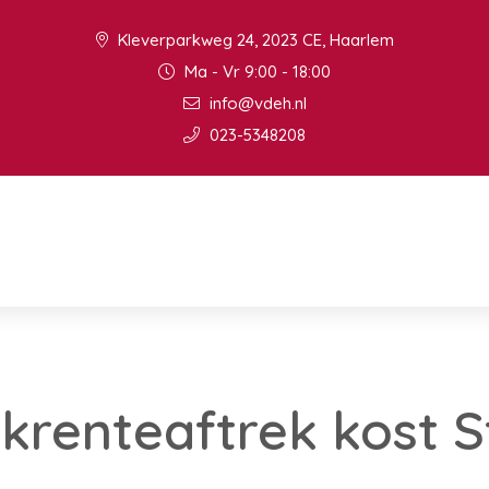
Kleverparkweg 24, 2023 CE, Haarlem
Ma - Vr 9:00 - 18:00
info@vdeh.nl
023-5348208
renteaftrek kost S